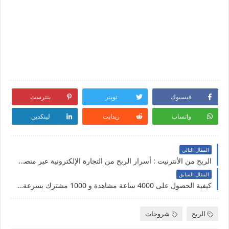
فيسبوك
تويتر
بنترست
واتساب
ريدايت
لينكدين
المقال التالي
الربح من الأنترنيت : أسرار الربح من التجارة الإلكترونية عبر منصة شوبيفاي - Drop Shipping Shopify
المقال السابق
كيفية الحصول على 4000 ساعة مشاهدة و 1000 مشترك بسرعة | تفعيل الدخل في اليوتيوب
الربح
شروحات