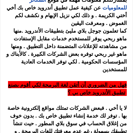
للمعلوميات
عن كيفية عمل تطبيق أندرويد خاص بك أخي
أختي الكريمة . و ذلك لكي نزيل الإبهام و نكشف لكم
الغموض . ومعرفت اليقين
كما تعلمون جوجل بلاي مليئ بتطبيقات الأندرويد .منها
ماهو ربحي يوفر للمستخدم خدمات مقابل الإستفادت
من مشاهدته للإعلانات المتضمنة داخل التطبيق . ومنها
ماهو غير ربحي توفره بعض الشركات الكبيرة . كالأبناك و
المؤسسات الحكومية . لكي توفر الخدمات العادية
للمستخدين
فهل من الضروري أن أتقن لغة البرمجة لكي أقوم بصنع
تطبيق الأندرويد خاص بي ؟
لا يا أخي . فبعض الشركات تمتلك مواقع إلكترونية خاصة
بها . توفر لك خدمة إنشاء تطبيق خاص بك . بدون خوف
من إغلاق الحساب في سوق بلاي المطور . حيت تنشأ
تطبيقك بسهولة رغم عدم معرفتك للغات البرمجة . و