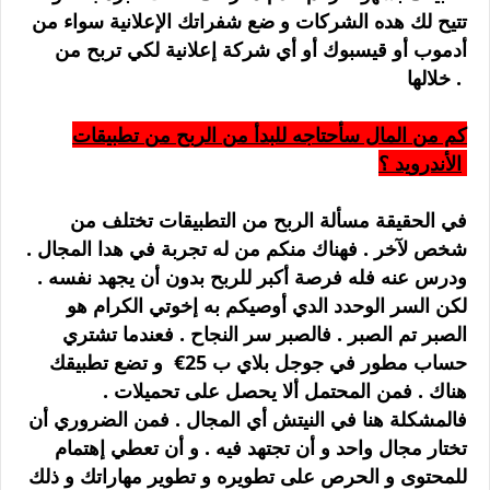
تتيح لك هده الشركات و ضع شفراتك الإعلانية سواء من
أدموب أو قيسبوك أو أي شركة إعلانية لكي تربح من
خلالها .
كم من المال سأحتاجه للبدأ من الربح من تطبيقات
الأندرويد ؟
في الحقيقة مسألة الربح من التطبيقات تختلف من
شخص لآخر . فهناك منكم من له تجربة في هدا المجال .
ودرس عنه فله فرصة أكبر للربح بدون أن يجهد نفسه .
لكن السر الوحدد الدي أوصيكم به إخوتي الكرام هو
الصبر تم الصبر . فالصبر سر النجاح . فعندما تشتري
حساب مطور في جوجل بلاي ب 25€ و تضع تطبيقك
هناك . فمن المحتمل ألا يحصل على تحميلات .
فالمشكلة هنا في النيتش أي المجال . فمن الضروري أن
تختار مجال واحد و أن تجتهد فيه . و أن تعطي إهتمام
للمحتوى و الحرص على تطويره و تطوير مهاراتك و ذلك