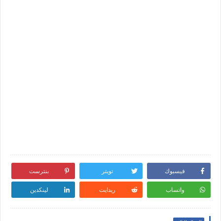
فيسبوك
تويتر
بنترست
واتساب
ريدايت
لينكدين