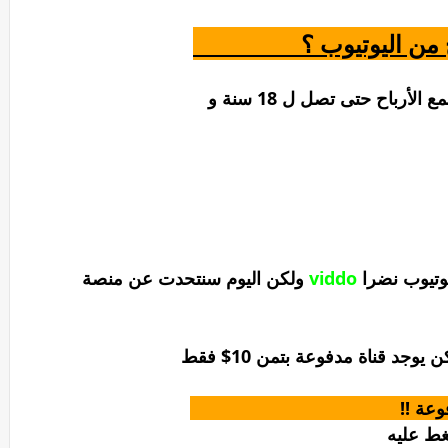
للربح من رفع الفيديوهات . حيت تنافس اليوتيوب نضرا
viddo
ولكن اليوم سنتحدت عن منصة
جد قناة مدفوعة بتمن 10$ فقط
غط عليه