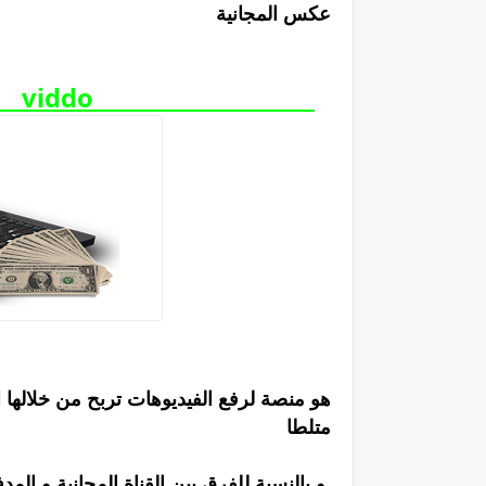
عكس المجانية
viddo
متلطا
و بالنسبة للفرق بين القناة المجانية و المدفوعة