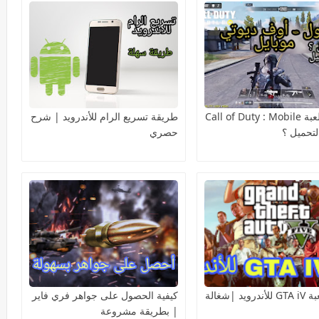
هل حقا لعبة Call of Duty : Mobile
طريقة تسريع الرام للأندرويد | شرح
تحميل ؟
حصري
تحميل لعبة GTA iV للأندرويد |شغالة
كيفية الحصول على جواهر فري فاير
| بطريقة مشروعة