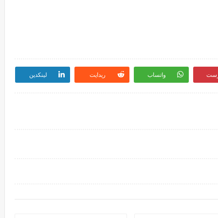
رست
واتساب
ريدايت
لينكدين