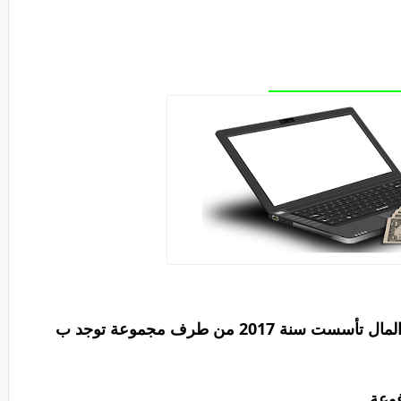
هو منصة لرفع الفيديوهات تربح من خلالها المال تأسست سنة 2017 من طرف مجموعة توجد ب